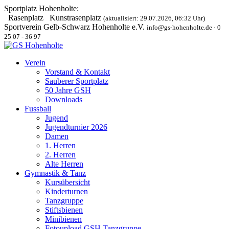
Sportplatz Hohenholte:
Rasenplatz
Kunstrasenplatz
(aktualisiert: 29.07.2026, 06:32 Uhr)
Sportverein Gelb-Schwarz Hohenholte e.V.
info@gs-hohenholte.de · 0
25 07 - 36 97
Verein
Vorstand & Kontakt
Sauberer Sportplatz
50 Jahre GSH
Downloads
Fussball
Jugend
Jugendturnier 2026
Damen
1. Herren
2. Herren
Alte Herren
Gymnastik & Tanz
Kursübersicht
Kinderturnen
Tanzgruppe
Stiftsbienen
Minibienen
Fotoupload GSH Tanzgruppe